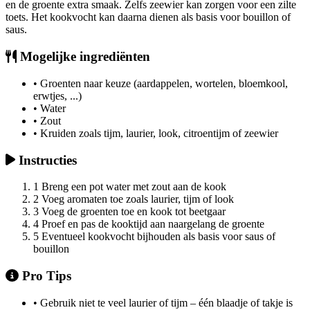
en de groente extra smaak. Zelfs zeewier kan zorgen voor een zilte
toets. Het kookvocht kan daarna dienen als basis voor bouillon of
saus.
Mogelijke ingrediënten
•
Groenten naar keuze (aardappelen, wortelen, bloemkool,
erwtjes, ...)
•
Water
•
Zout
•
Kruiden zoals tijm, laurier, look, citroentijm of zeewier
Instructies
1
Breng een pot water met zout aan de kook
2
Voeg aromaten toe zoals laurier, tijm of look
3
Voeg de groenten toe en kook tot beetgaar
4
Proef en pas de kooktijd aan naargelang de groente
5
Eventueel kookvocht bijhouden als basis voor saus of
bouillon
Pro Tips
•
Gebruik niet te veel laurier of tijm – één blaadje of takje is