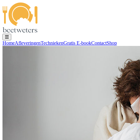
Home
Afleveringen
Technieken
Gratis E-book
Contact
Shop