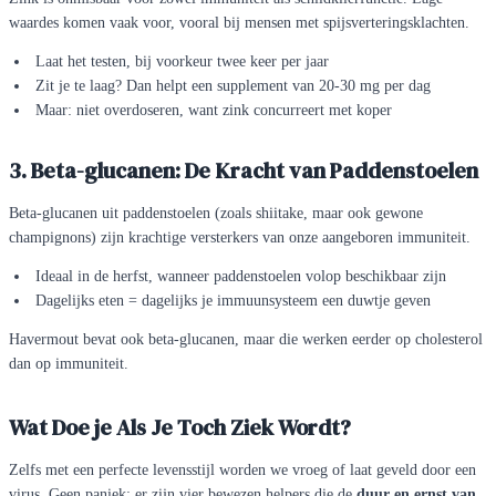
waardes komen vaak voor, vooral bij mensen met spijsverteringsklachten.
Laat het testen, bij voorkeur twee keer per jaar
Zit je te laag? Dan helpt een supplement van 20-30 mg per dag
Maar: niet overdoseren, want zink concurreert met koper
3. Beta-glucanen: De Kracht van Paddenstoelen
Beta-glucanen uit paddenstoelen (zoals shiitake, maar ook gewone
champignons) zijn krachtige versterkers van onze aangeboren immuniteit.
Ideaal in de herfst, wanneer paddenstoelen volop beschikbaar zijn
Dagelijks eten = dagelijks je immuunsysteem een duwtje geven
Havermout bevat ook beta-glucanen, maar die werken eerder op cholesterol
dan op immuniteit.
Wat Doe je Als Je Toch Ziek Wordt?
Zelfs met een perfecte levensstijl worden we vroeg of laat geveld door een
virus. Geen paniek: er zijn vier bewezen helpers die de
duur en ernst van