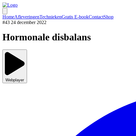
Home
Afleveringen
Technieken
Gratis E-book
Contact
Shop
#43
24 december 2022
Hormonale disbalans
Webplayer