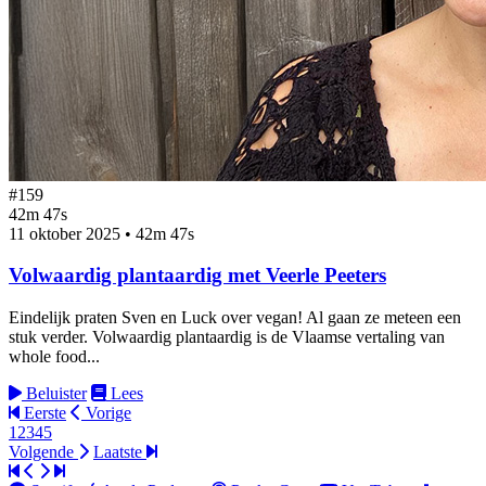
#159
42m 47s
11 oktober 2025
•
42m 47s
Volwaardig plantaardig met Veerle Peeters
Eindelijk praten Sven en Luck over vegan! Al gaan ze meteen een
stuk verder. Volwaardig plantaardig is de Vlaamse vertaling van
whole food...
Beluister
Lees
Eerste
Vorige
1
2
3
4
5
Volgende
Laatste