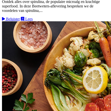
Ontdek alles over spirulina, de populaire microalg en krachtige
superfood. In deze Beetweters-aflevering bespreken we de
voordelen van spirulina,...
Beluister
Lees