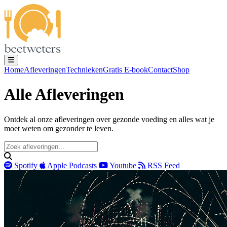
Home
Afleveringen
Technieken
Gratis E-book
Contact
Shop
Alle Afleveringen
Ontdek al onze afleveringen over gezonde voeding en alles wat je
moet weten om gezonder te leven.
Spotify
Apple Podcasts
Youtube
RSS Feed