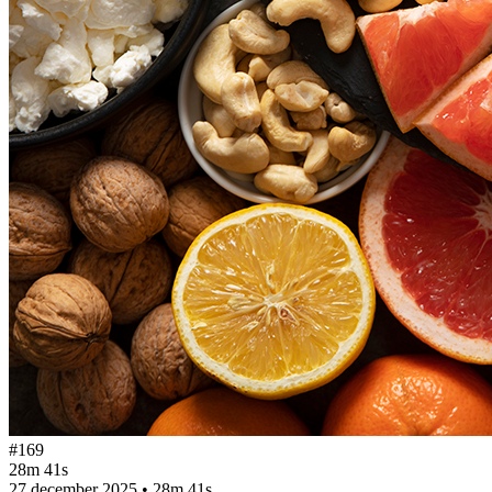
#169
28m 41s
27 december 2025
•
28m 41s