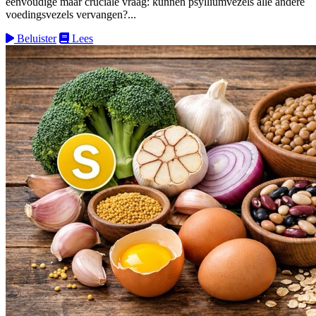
eenvoudige maar cruciale vraag: kunnen psylliumvezels alle andere
voedingsvezels vervangen?...
Beluister
Lees